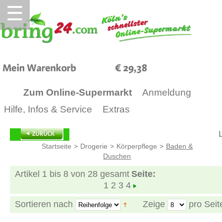
☰
29,38
Zum Online-Supermarkt
Anmeldung
Hilfe, Infos & Service
Extras
Startseite
>
Drogerie
>
Körperpflege
>
Baden &
Duschen
Artikel 1 bis 8 von 28 gesamt
Seite:
1
2
3
4
Sortieren nach
Zeige
pro Seit