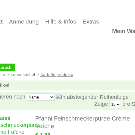
t
Anmeldung
Hilfe & Infos
Extras
Mein Wa
ite
>
Lebensmittel
>
Kartoffelprodukte
tikel
ieren nach
Zeige
pro S
Pfanni Feinschmeckerpüree Crème
fraîche
€ 1,88