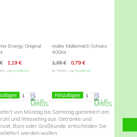
er Energy Original
müller Müllermilch Schoko
l
400ml
 €
1,19 €
1,35 €
0,79 €
MwSt.
,
zzgl.
Versandkosten
Inkl. 7% MwSt.
,
zzgl.
Versandkosten
zufügen
Hinzufügen
liefert von Montag bis Samstag garantiert am
Brühl und Wesseling aus. Getränke und
rivat, Büro oder Großkunde
, entscheiden Sie
beliefert werden wollen.