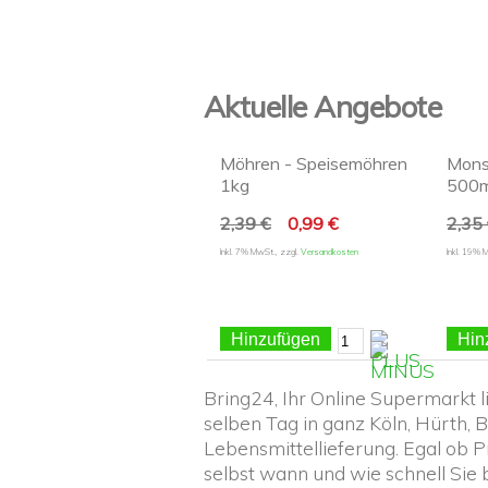
Aktuelle Angebote
Möhren - Speisemöhren
Monst
1kg
500m
2,39 €
0,99 €
2,35
Inkl. 7% MwSt.
,
zzgl.
Versandkosten
Inkl. 19% 
Hinzufügen
Hin
Bring24, Ihr Online Supermarkt 
selben Tag in ganz Köln, Hürth, 
Lebensmittellieferung.
Egal ob
P
selbst wann und wie schnell Sie 