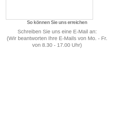
So können Sie uns erreichen
Schreiben Sie uns eine E-Mail an:
(Wir beantworten Ihre E-Mails von Mo. - Fr.
von 8.30 - 17.00 Uhr)
Rufen Sie uns an unter: 0221 - 845 65 59-1
(Sie können uns von Mo. - So. von 8.30 -
19.00 Uhr erreichen)
Ihr Name
*
E-Mail
*
Telefon