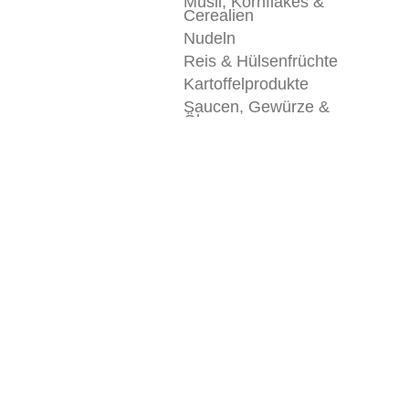
Müsli, Kornflakes &
Cerealien
Nudeln
Reis & Hülsenfrüchte
Kartoffelprodukte
Saucen, Gewürze &
Öle
Internationale Küche
Getränke
Übersicht
Wasser
Cola Getränke &
Limonaden
Eistee
Säfte
Sport &
Energiegetränke
Kleinflaschen für
Büro & Alltag
Schorlen