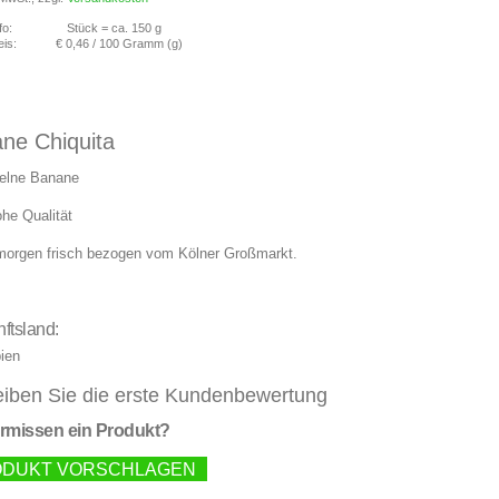
fo:
Stück = ca. 150 g
eis:
€ 0,46
/ 100 Gramm (g)
ne Chiquita
zelne Banane
he Qualität
morgen frisch bezogen vom Kölner Großmarkt.
ftsland:
ien
iben Sie die erste Kundenbewertung
ermissen ein Produkt?
DUKT VORSCHLAGEN