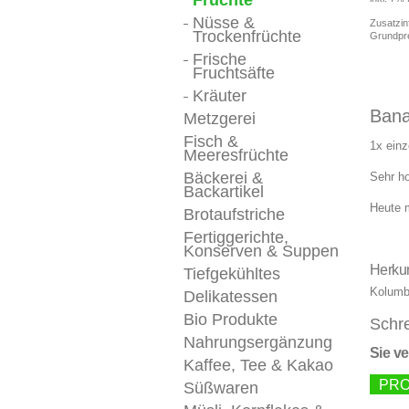
Früchte
Nüsse &
Zusatzin
Trockenfrüchte
Grundpr
Frische
Fruchtsäfte
Kräuter
Bana
Metzgerei
Fisch &
1x ein
Meeresfrüchte
Bäckerei &
Sehr ho
Backartikel
Heute 
Brotaufstriche
Fertiggerichte,
Konserven & Suppen
Herkun
Tiefgekühltes
Kolumb
Delikatessen
Bio Produkte
Schre
Nahrungsergänzung
Sie v
Kaffee, Tee & Kakao
PRO
Süßwaren