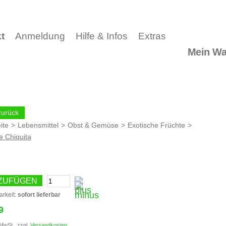
t
Anmeldung
Hilfe & Infos
Extras
Mein Wa
ite
>
Lebensmittel
>
Obst & Gemüse
>
Exotische Früchte
>
 Chiquita
ZUFÜGEN
arkeit:
sofort lieferbar
9
 MwSt., zzgl.
Versandkosten