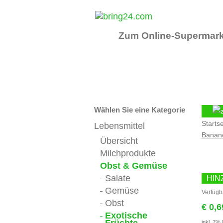
Zum Online-Supermark
Wählen Sie eine Kategorie
Startse
Lebensmittel
Banane
Übersicht
Milchprodukte
Obst & Gemüse
Salate
HIN
Gemüse
Verfügb
Obst
€ 0,6
Exotische
inkl. 7%