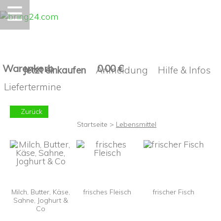
☰
Warenkorb
0.00 €
Jetzt einkaufen
Anmeldung
Hilfe & Infos
Liefertermine
Zurück
Startseite
>
Lebensmittel
Milch, Butter, Käse,
frisches Fleisch
frischer Fisch
Sahne, Joghurt &
Co