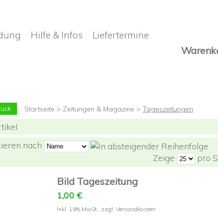
dung
Hilfe & Infos
Liefertermine
Warenk
rück
Startseite
>
Zeitungen & Magazine
>
Tageszeitungen
tikel
tieren nach
Zeige
pro S
Bild Tageszeitung
1,00 €
Inkl. 19% MwSt.
,
zzgl.
Versandkosten