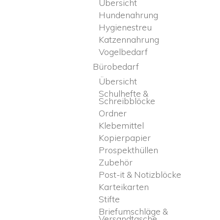
Übersicht
Hundenahrung
Hygienestreu
Katzennahrung
Vogelbedarf
Bürobedarf
Übersicht
Schulhefte &
Schreibblöcke
Ordner
Klebemittel
Kopierpapier
Prospekthüllen
Zubehör
Post-it & Notizblöcke
Karteikarten
Stifte
Briefumschläge &
Versandtasche