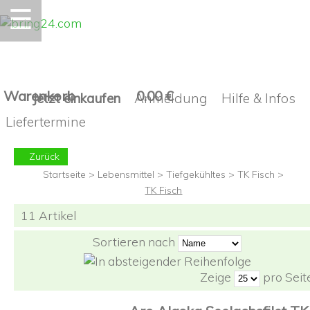
☰
Warenkorb
0.00 €
Jetzt einkaufen
Anmeldung
Hilfe & Infos
Liefertermine
Zurück
Startseite
>
Lebensmittel
>
Tiefgekühltes
>
TK Fisch
>
TK Fisch
11 Artikel
Sortieren nach
Zeige
pro Seit